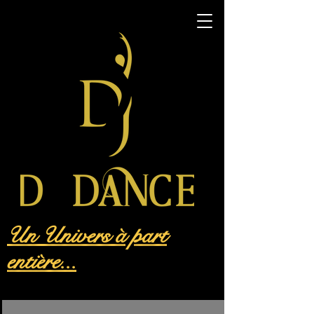
Un Univers à part
entière...